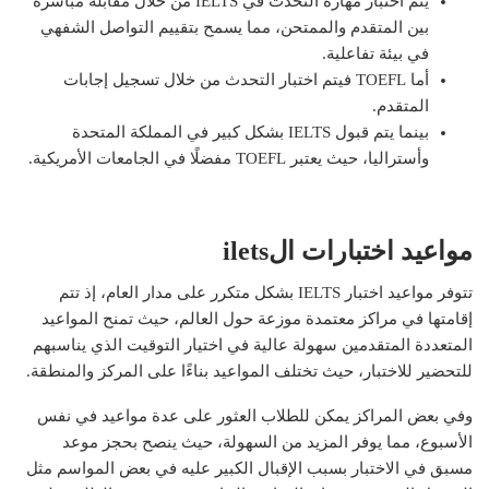
يتم اختبار مهارة التحدث في IELTS من خلال مقابلة مباشرة
بين المتقدم والممتحن، مما يسمح بتقييم التواصل الشفهي
في بيئة تفاعلية.
أما TOEFL فيتم اختبار التحدث من خلال تسجيل إجابات
المتقدم.
بينما يتم قبول IELTS بشكل كبير في المملكة المتحدة
وأستراليا، حيث يعتبر TOEFL مفضلًا في الجامعات الأمريكية.
مواعيد اختبارات الilets
تتوفر مواعيد اختبار IELTS بشكل متكرر على مدار العام، إذ تتم
إقامتها في مراكز معتمدة موزعة حول العالم، حيث تمنح المواعيد
المتعددة المتقدمين سهولة عالية في اختيار التوقيت الذي يناسبهم
للتحضير للاختبار، حيث تختلف المواعيد بناءًا على المركز والمنطقة.
وفي بعض المراكز يمكن للطلاب العثور على عدة مواعيد في نفس
الأسبوع، مما يوفر المزيد من السهولة، حيث ينصح بحجز موعد
مسبق في الاختبار بسبب الإقبال الكبير عليه في بعض المواسم مثل