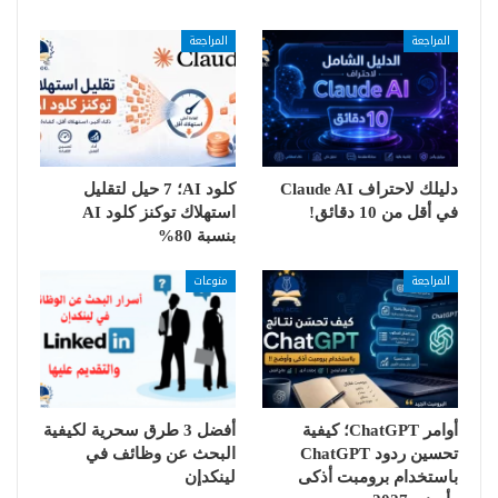
المراجعة
المراجعة
دليلك لاحتراف Claude AI
كلود AI؛ 7 حيل لتقليل
في أقل من 10 دقائق!
استهلاك توكنز كلود AI
بنسبة 80%
المراجعة
منوعات
أوامر ChatGPT؛ كيفية
أفضل 3 طرق سحرية لكيفية
تحسين ردود ChatGPT
البحث عن وظائف في
باستخدام برومبت أذكى
لينكدإن