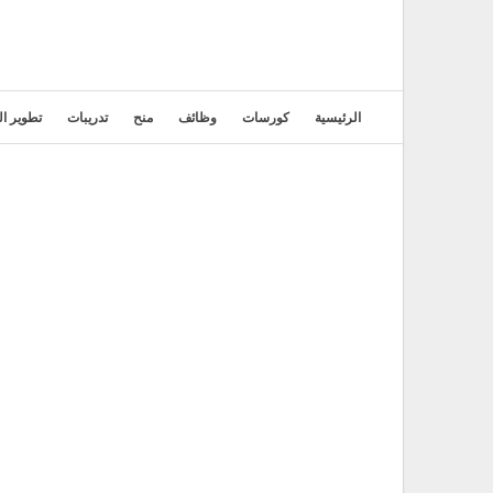
الرئيسية
كورسات
وظائف
منح
تدريبات
تطوير ال